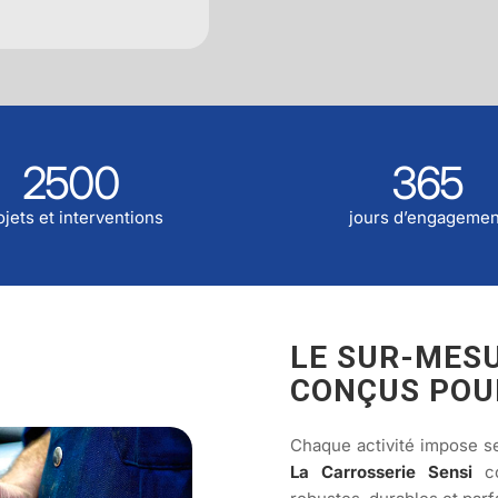
2500
365
ojets et interventions
jours d’engagemen
LE SUR-MESU
CONÇUS POU
Chaque activité impose se
La Carrosserie Sensi
co