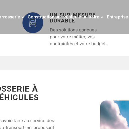
UN SUR-MESURE
arrosserie
Construction sur véhicule utilitaire
Entreprise
DURABLE
Des solutions conçues
pour votre métier, vos
contraintes et votre budget.
SSERIE À
ÉHICULES
avoir-faire au service des
du transport en proposant