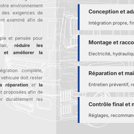
 votre environnement
Conception et ad
, des exigences de
ent examiné afin de
Intégration propre, f
mple et pensée pour
Montage et racc
clair,
réduire les
s et améliorer la
Electricité, hydrauliq
égration complète,
Réparation et ma
 véhicule doit rester
Entretien préventif,
la réparation
et
la
t proposées afin de
r durablement les
Contrôle final et
Réglages, recommandat