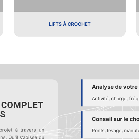
LIFTS À CROCHET
Analyse de votre
Activité, charge, fré
 COMPLET
TS
Conseil sur le c
rojet à travers un
Ponts, levage, manut
s. Qu’il s’agisse du