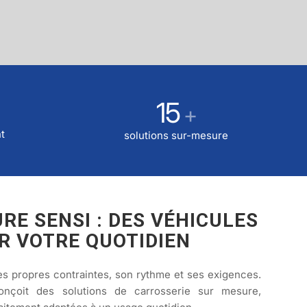
15
+
t
solutions sur-mesure
RE SENSI : DES VÉHICULES
R VOTRE QUOTIDIEN
s propres contraintes, son rythme et ses exigences.
nçoit des solutions de carrosserie sur mesure,