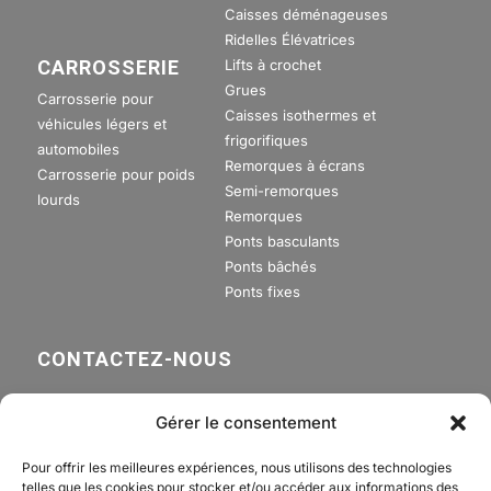
Caisses déménageuses
Ridelles Élévatrices
Lifts à crochet
CARROSSERIE
Grues
Carrosserie pour
Caisses isothermes et
véhicules légers et
frigorifiques
automobiles
Remorques à écrans
Carrosserie pour poids
Semi-remorques
lourds
Remorques
Ponts basculants
Ponts bâchés
Ponts fixes
CONTACTEZ-NOUS
APPELEZ-NOUS
Gérer le consentement
+41 21 801 30 90
Pour offrir les meilleures expériences, nous utilisons des technologies
telles que les cookies pour stocker et/ou accéder aux informations des