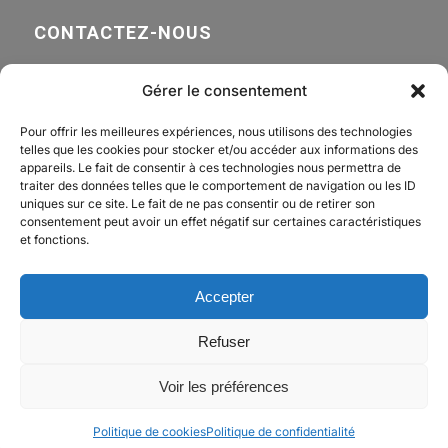
CONTACTEZ-NOUS
APPELEZ-NOUS
Gérer le consentement
+41 21 801 30 90
Pour offrir les meilleures expériences, nous utilisons des technologies
telles que les cookies pour stocker et/ou accéder aux informations des
appareils. Le fait de consentir à ces technologies nous permettra de
traiter des données telles que le comportement de navigation ou les ID
NOUS ÉCRIRE
uniques sur ce site. Le fait de ne pas consentir ou de retirer son
info@sensi.ch
consentement peut avoir un effet négatif sur certaines caractéristiques
et fonctions.
OÙ NOUS TROUVER
Accepter
Z.I. Le Trési 5, 1028 Préverenges
Refuser
© Copyright - Carrosserie Sensi SA | Tous droits réservés |
Voir les préférences
Mentions légales
|
Politique de cookies
Politique de cookies
Politique de confidentialité
Powered by
Tris informatique